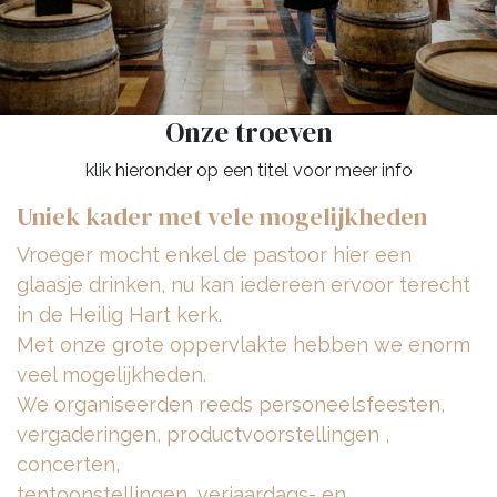
Onze troeven
klik hieronder op een titel voor meer info
Uniek kader met vele mogelijkheden
Vroeger mocht enkel de pastoor hier een
glaasje drinken, nu kan iedereen ervoor terecht
in de Heilig Hart kerk.
Met onze grote oppervlakte hebben we enorm
veel mogelijkheden.
We organiseerden reeds personeelsfeesten,
vergaderingen, productvoorstellingen ,
concerten,
tentoonstellingen, verjaardags- en