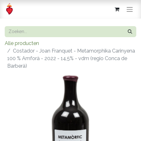
Alle producten
Costador - Joan Franquet - Metamorphika Carinyena
100 % Amforà - 2022 - 14,5% - vdm (regio Conca de
Barberà)