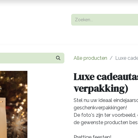
- Bar
Handel in pure dranken
Eventlocatie
Webshop
M
Alle producten
Luxe cadea
Luxe cadeautas 
verpakking)
Stel nu uw ideaal eindejaa
geschenkverpakkingen!
De foto's zijn ter voorbeeld
de gewenste producten best
Prettige feesten!