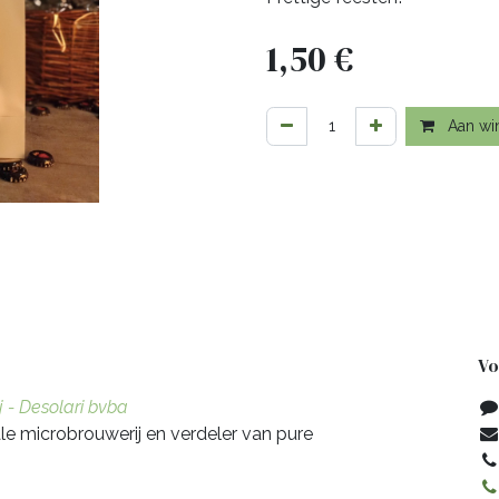
1,50
€
Aan wi
Vo
j - Desolari bvba
nale microbrouwerij en verdeler van pure